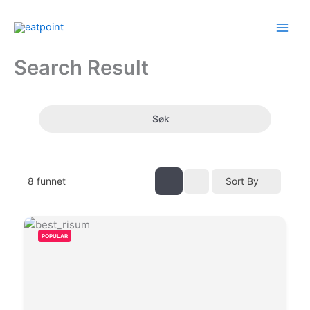
Hopp
rett
til
innholdet
Search Result
Søk
8
funnet
Sort By
POPULAR