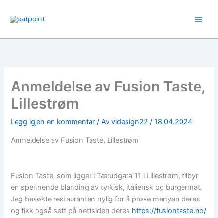
Hopp
rett
til
innholdet
Anmeldelse av Fusion Taste,
Lillestrøm
Legg igjen en kommentar
/ Av
videsign22
/
18.04.2024
Anmeldelse av Fusion Taste, Lillestrøm
Fusion Taste, som ligger i Tærudgata 11 i Lillestrøm, tilbyr
en spennende blanding av tyrkisk, italiensk og burgermat.
Jeg besøkte restauranten nylig for å prøve menyen deres
og fikk også sett på nettsiden deres
https://fusiontaste.no/