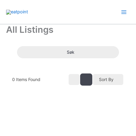
Hopp
rett
til
innholdet
All Listings
Søk
0
Items Found
Sort By