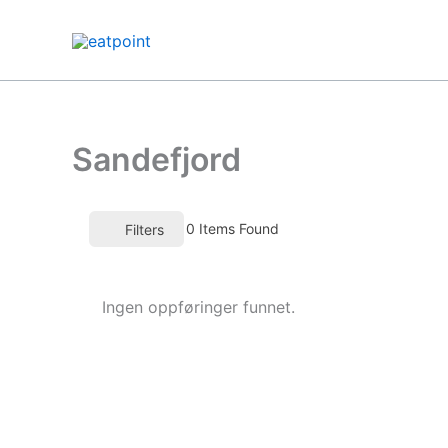
Hopp
rett
til
innholdet
Sandefjord
0
Items Found
Filters
Ingen oppføringer funnet.