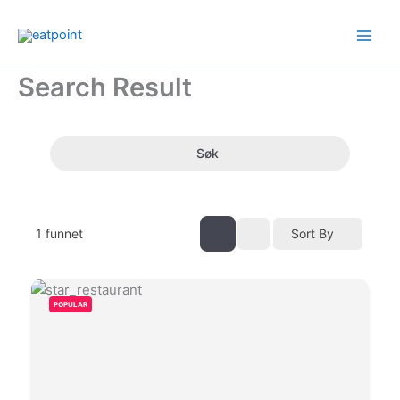
Hopp
rett
til
innholdet
Search Result
Søk
1
funnet
Sort By
POPULAR