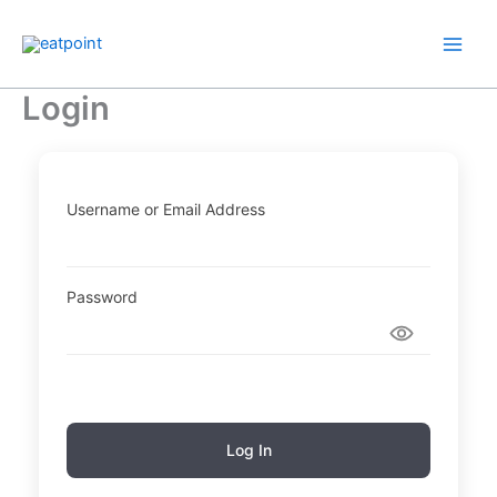
Hopp
rett
til
innholdet
Login
Username or Email Address
Password
Log In