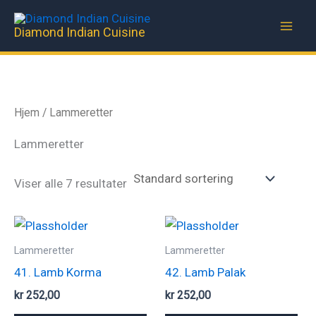
Hopp
rett
Diamond Indian Cuisine
til
innholdet
Hjem
/ Lammeretter
Lammeretter
Viser alle 7 resultater
Lammeretter
Lammeretter
41. Lamb Korma
42. Lamb Palak
kr
252,00
kr
252,00